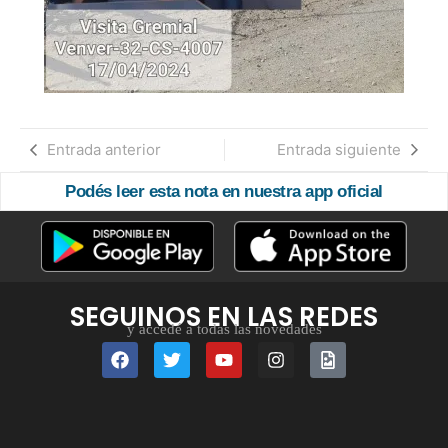
Entrada anterior
Entrada siguiente
Podés leer esta nota en nuestra app oficial
SEGUINOS EN LAS REDES
y accedé a todas las novedades