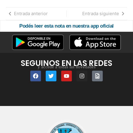
Entrada anterior
Entrada siguiente
Podés leer esta nota en nuestra app oficial
SEGUINOS EN LAS REDES
y accedé a todas las novedades